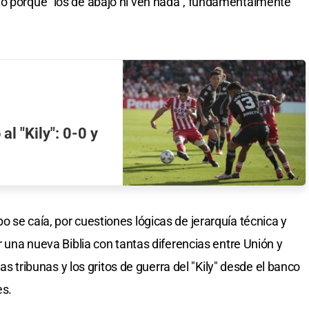
do porque "los de abajo ni ven nada", fundamentalmente
al "Kily": 0-0 y
 se caía, por cuestiones lógicas de jerarquía técnica y
r una nueva Biblia con tantas diferencias entre Unión y
 las tribunas y los gritos de guerra del "Kily" desde el banco
es.