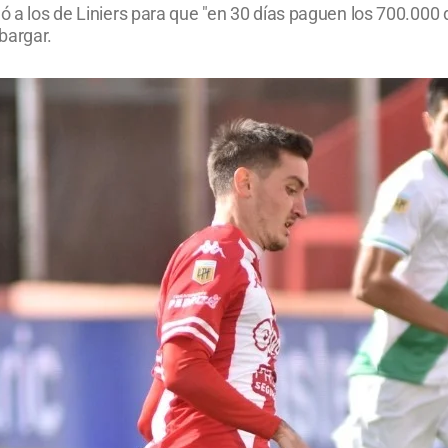
mó a los de Liniers para que "en 30 días paguen los 700.000
bargar.