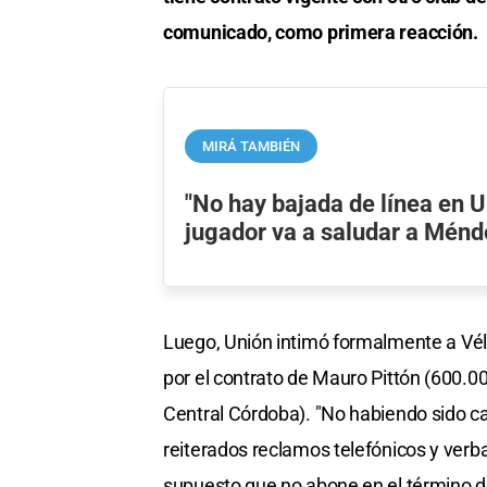
comunicado, como primera reacción.
MIRÁ TAMBIÉN
"No hay bajada de línea en 
jugador va a saludar a Ménd
Luego, Unión intimó formalmente a Vél
por el contrato de Mauro Pittón (600.00
Central Córdoba). "No habiendo sido c
reiterados reclamos telefónicos y verba
supuesto que no abone en el término de 3