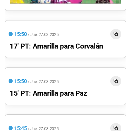
0
seconds
of
1
minute,
3
seconds
15:50
/
Jue.
27.03.2025
17' PT: Amarilla para Corvalán
15:50
/
Jue.
27.03.2025
15' PT: Amarilla para Paz
15:45
/
Jue.
27.03.2025