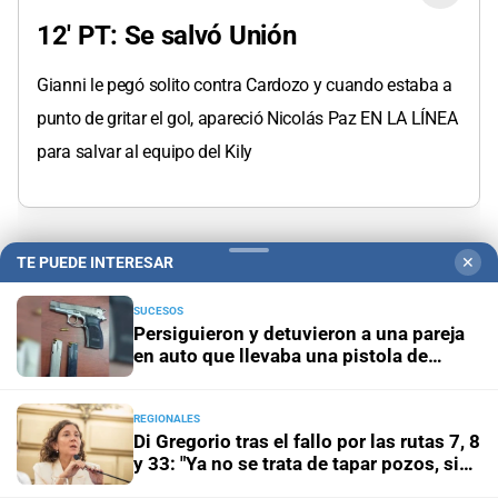
12' PT: Se salvó Unión
Gianni le pegó solito contra Cardozo y cuando estaba a
punto de gritar el gol, apareció Nicolás Paz EN LA LÍNEA
para salvar al equipo del Kily
TE PUEDE INTERESAR
✕
15:39
/
Jue.
27.03.2025
SUCESOS
Persiguieron y detuvieron a una pareja
6' PT: Colazo tuvo el 1-0 de cabeza
en auto que llevaba una pistola de
grueso calibre
REGIONALES
Di Gregorio tras el fallo por las rutas 7, 8
y 33: "Ya no se trata de tapar pozos, sino
15:33
/
Jue.
27.03.2025
de obras definitivas"