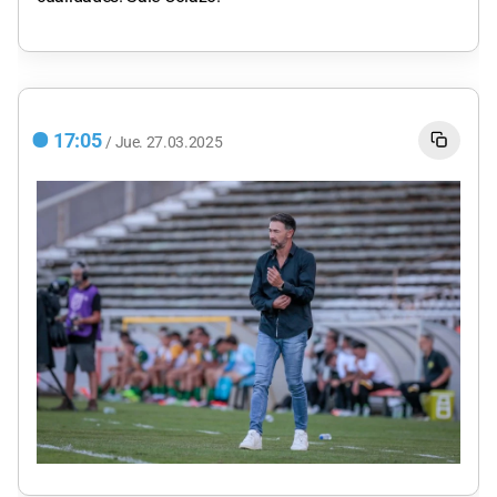
17:05
/
Jue.
27.03.2025