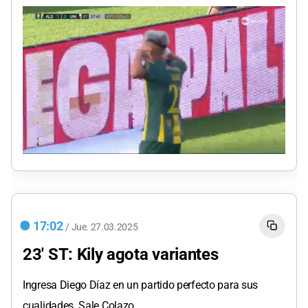
0
seconds
of
0
seconds
17:02
/
Jue.
27.03.2025
23' ST: Kily agota variantes
Ingresa Diego Díaz en un partido perfecto para sus
cualidades. Sale Colazo.