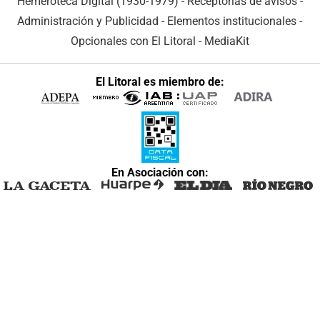
Hemeroteca Digital (1930-1979)
-
Receptorías de avisos
-
Administración y Publicidad
-
Elementos institucionales
-
Opcionales con El Litoral
-
MediaKit
El Litoral es miembro de:
En Asociación con: