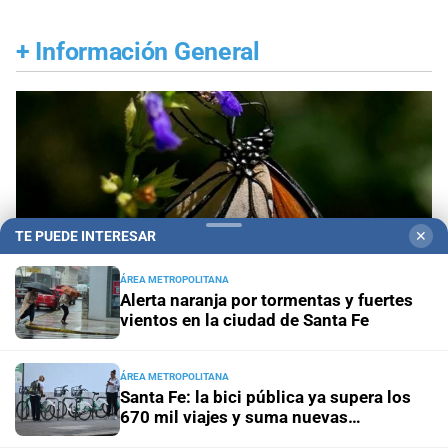
+
Información General
TE PUEDE INTERESAR
✕
ÁREA METROPOLITANA
Alerta naranja por tormentas y fuertes
vientos en la ciudad de Santa Fe
ÁREA METROPOLITANA
Alemania - Australia
El 80 % de las especies de
Santa Fe: la bici pública ya supera los
670 mil viajes y suma nuevas
mariposas se está mudando
estaciones