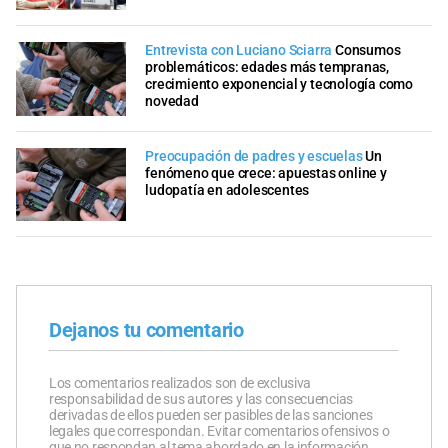
Entrevista con Luciano Sciarra
Consumos
problemáticos: edades más tempranas,
crecimiento exponencial y tecnología como
novedad
Preocupación de padres y escuelas
Un
fenómeno que crece: apuestas online y
ludopatía en adolescentes
Dejanos tu comentario
Los comentarios realizados son de exclusiva
responsabilidad de sus autores y las consecuencias
derivadas de ellos pueden ser pasibles de las sanciones
legales que correspondan. Evitar comentarios ofensivos o
que no respondan al tema abordado en la información.