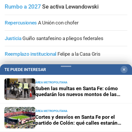
Rumbo a 2027
Se activa Lewandowski
Repercusiones
A Unión con chofer
Justicia
Guiño santafesino a pliegos federales
Reemplazo institucional
Felipe a la Casa Gris
Modificaciones y tratamiento veloz
El Senado agregó
TE PUEDE INTERESAR
✕
una comisión de seguimiento y control a la ley de
emergencia hídrica
ÁREA METROPOLITANA
Suben las multas en Santa Fe: cómo
quedarán los nuevos montos de las
infracciones más comunes
ÁREA METROPOLITANA
+
Área Metropolitana
Cortes y desvíos en Santa Fe por el
partido de Colón: qué calles estarán
afectadas y cómo circularán los