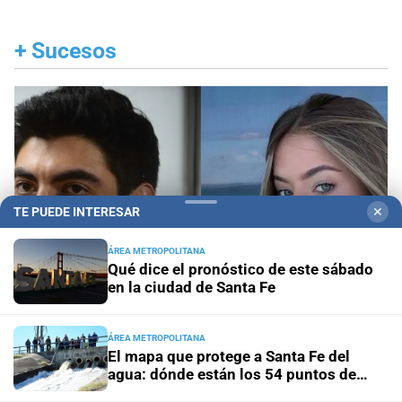
+
Sucesos
TE PUEDE INTERESAR
✕
ÁREA METROPOLITANA
Qué dice el pronóstico de este sábado
en la ciudad de Santa Fe
ÁREA METROPOLITANA
El mapa que protege a Santa Fe del
Revés judicial
La Justicia le dijo que no a Facundo
agua: dónde están los 54 puntos de
Moyano: qué restricciones deberá mantener
bombeo