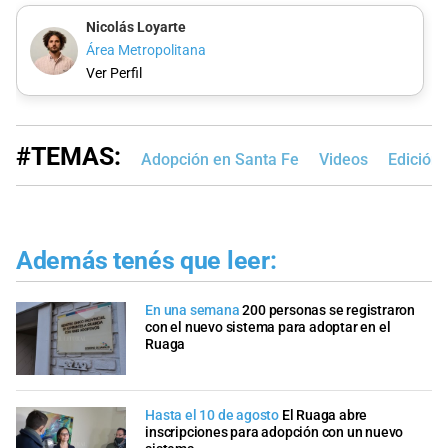
Nicolás Loyarte
Área Metropolitana
Ver Perfil
#TEMAS:
Adopción en Santa Fe
Videos
Edición
Además tenés que leer:
En una semana
200 personas se registraron
con el nuevo sistema para adoptar en el
Ruaga
Hasta el 10 de agosto
El Ruaga abre
inscripciones para adopción con un nuevo