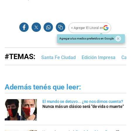
+ Agregar El Litoral en
Agregar a tus medios preferidos en Google
#TEMAS:
Santa Fe Ciudad
Edición Impresa
Camb
Además tenés que leer:
El mundo se detuvo... ¿no nos dimos cuenta?
Nunca más un clásico será "de vida o muerte"