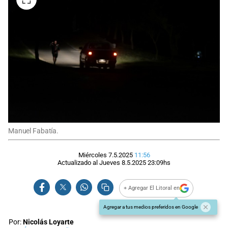
Manuel Fabatía.
Miércoles 7.5.2025
11:56
Actualizado al
Jueves 8.5.2025
23:09
hs
+ Agregar El Litoral en
Agregar a tus medios preferidos en Google
Por:
Nicolás Loyarte