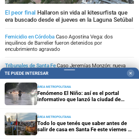
El peor final
Hallaron sin vida al kitesurfista que
era buscado desde el jueves en la Laguna Setúbal
Femicidio en Córdoba
Caso Agostina Vega: dos
inquilinos de Barrelier fueron detenidos por
encubrimiento agravado
Tribunales de Santa Fe
Caso Jeremías Monzón: nueva
imputación para la menor involucrada en el crimen
TE PUEDE INTERESAR
✕
Conferencia de prensa
La causa por el geriátrico
ÁREA METROPOLITANA
Fenómeno El Niño: así es el portal
incendiado podría extenderse a otros establecimientos
informativo que lanzó la ciudad de
clandestinos
Santa Fe
El cuidador recuperó la libertad
La Fiscalía atribuyó el
ÁREA METROPOLITANA
abandono de personas a la dueña del asilo clandestino
Todo lo que tenés que saber antes de
de Santa Fe
salir de casa en Santa Fe este viernes 7
de agosto