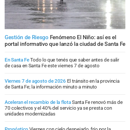
Gestión de Riesgo
Fenómeno El Niño: así es el
portal informativo que lanzó la ciudad de Santa Fe
En Santa Fe
Todo lo que tenés que saber antes de salir
de casa en Santa Fe este viernes 7 de agosto
Viernes 7 de agosto de 2026
El tránsito en la provincia
de Santa Fe; la información minuto a minuto
Aceleran el recambio de la flota
Santa Fe renovó más de
70 colectivos y el 40% del servicio ya se presta con
unidades modernizadas
Pronóstico
Viernes con cielo despejado, frío por la