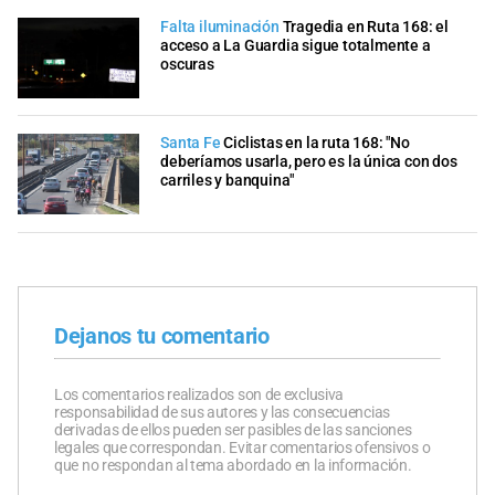
Falta iluminación
Tragedia en Ruta 168: el
acceso a La Guardia sigue totalmente a
oscuras
Santa Fe
Ciclistas en la ruta 168: "No
deberíamos usarla, pero es la única con dos
carriles y banquina"
Dejanos tu comentario
Los comentarios realizados son de exclusiva
responsabilidad de sus autores y las consecuencias
derivadas de ellos pueden ser pasibles de las sanciones
legales que correspondan. Evitar comentarios ofensivos o
que no respondan al tema abordado en la información.