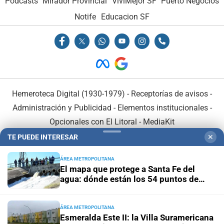
Podcasts
Mirador Provincial
VivíMejor SF
Puerto Negocios
Notife
Educacion SF
Hemeroteca Digital (1930-1979)
-
Receptorías de avisos
-
Administración y Publicidad
-
Elementos institucionales
-
Opcionales con El Litoral
-
MediaKit
TE PUEDE INTERESAR
✕
El Litoral es miembro de:
ÁREA METROPOLITANA
El mapa que protege a Santa Fe del
agua: dónde están los 54 puntos de
bombeo
ÁREA METROPOLITANA
En Asociación con:
Esmeralda Este II: la Villa Suramericana