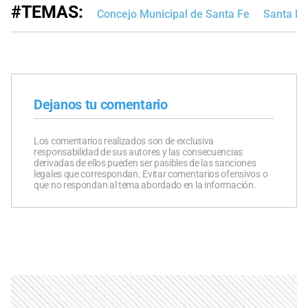
#TEMAS:
Concejo Municipal de Santa Fe
Santa Fe
Dejanos tu comentario
Los comentarios realizados son de exclusiva
responsabilidad de sus autores y las consecuencias
derivadas de ellos pueden ser pasibles de las sanciones
legales que correspondan. Evitar comentarios ofensivos o
que no respondan al tema abordado en la información.