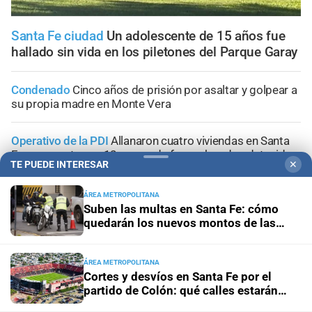
Santa Fe ciudad
Un adolescente de 15 años fue
hallado sin vida en los piletones del Parque Garay
Condenado
Cinco años de prisión por asaltar y golpear a
su propia madre en Monte Vera
Operativo de la PDI
Allanaron cuatro viviendas en Santa
Fe y secuestraron 12 armas de fuego: hay dos detenidos
TE PUEDE INTERESAR
✕
Narcos barriales
Persecución en Santa Fe: cuatro
ÁREA METROPOLITANA
aprehendidos con un arma, cocaína y dinero
Suben las multas en Santa Fe: cómo
quedarán los nuevos montos de las
infracciones más comunes
Santa Fe
Incendio en Blas Parera: un Renault Clio quedó
destruido por las llamas
ÁREA METROPOLITANA
Cortes y desvíos en Santa Fe por el
partido de Colón: qué calles estarán
afectadas y cómo circularán los