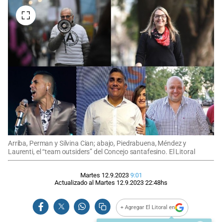
Arriba, Perman y Silvina Cian; abajo, Piedrabuena, Méndez y
Laurenti, el “team outsiders” del Concejo santafesino. El Litoral
Martes 12.9.2023
9:01
Actualizado al
Martes 12.9.2023
22:48
hs
+ Agregar El Litoral en