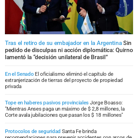
Tras el retiro de su embajador en la Argentina
Sin
pedido de disculpas ni acción diplomática: Quirno
lamentó la “decisión unilateral de Brasil”
En el Senado
El oficialismo eliminó el capítulo de
extranjerización de tierras del proyecto de propiedad
privada
Tope en haberes pasivos provinciales
Jorge Boasso:
"Mientras Anses paga un máximo de $ 2,8 millones, la
Corte avala jubilaciones que pasan los $ 18 millones"
Protocolos de seguridad
Santa Fe brinda
recomendaciones para prevenir accidentes con arcos de