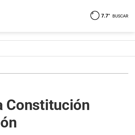
7.7°
BUSCAR
a Constitución
ión