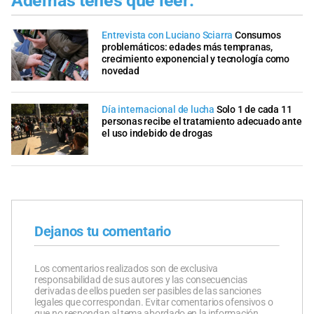
Además tenés que leer:
Entrevista con Luciano Sciarra
Consumos
problemáticos: edades más tempranas,
crecimiento exponencial y tecnología como
novedad
Día internacional de lucha
Solo 1 de cada 11
personas recibe el tratamiento adecuado ante
el uso indebido de drogas
Dejanos tu comentario
Los comentarios realizados son de exclusiva
responsabilidad de sus autores y las consecuencias
derivadas de ellos pueden ser pasibles de las sanciones
legales que correspondan. Evitar comentarios ofensivos o
que no respondan al tema abordado en la información.