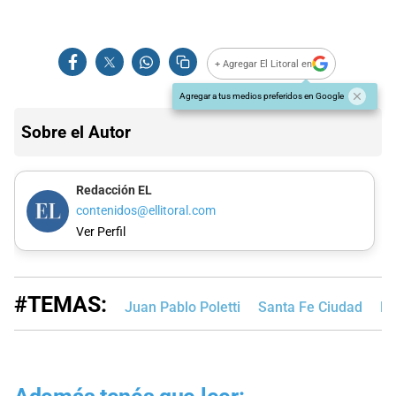
+ Agregar El Litoral en
Agregar a tus medios preferidos en Google
Sobre el Autor
Redacción EL
contenidos@ellitoral.com
Ver Perfil
#TEMAS:
Juan Pablo Poletti
Santa Fe Ciudad
Ed