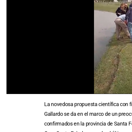
0
seconds
La novedosa propuesta científica con fi
of
0
Gallardo se da en el marco de un preo
seconds
Volume
0%
confirmados en la provincia de Santa 