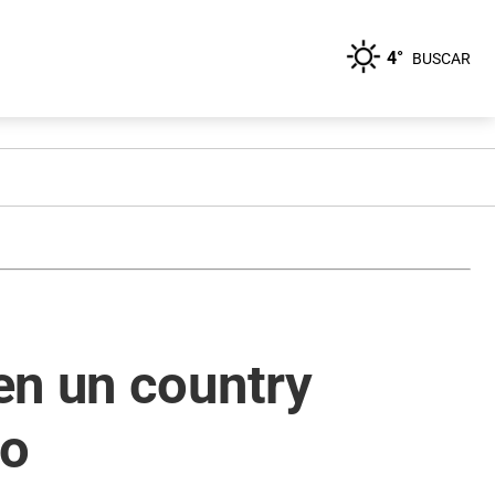
4°
BUSCAR
en un country
to