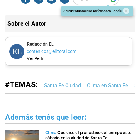
Agregar a tus medios preferidos en Google
Sobre el Autor
Redacción EL
contenidos@ellitoral.com
Ver Perfil
#TEMAS:
Santa Fe Ciudad
Clima en Santa Fe
Se
Además tenés que leer:
Clima
Qué dice el pronóstico del tiempo este
sábado en la ciudad de Santa Fe