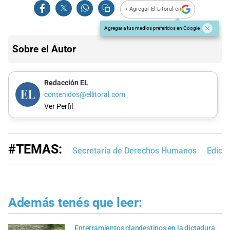
+ Agregar El Litoral en
Agregar a tus medios preferidos en Google
Sobre el Autor
Redacción EL
contenidos@ellitoral.com
Ver Perfil
#TEMAS:
Secretaria de Derechos Humanos
Edici
Además tenés que leer:
Enterramientos clandestinos en la dictadura