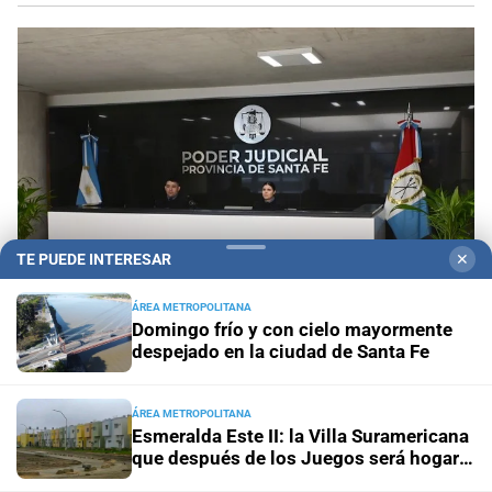
TE PUEDE INTERESAR
✕
ÁREA METROPOLITANA
Domingo frío y con cielo mayormente
despejado en la ciudad de Santa Fe
Inauguran sala
Fijaron la primera audiencia penal
en el nuevo edificio Anexo de los Tribunales de
Santa Fe
ÁREA METROPOLITANA
Esmeralda Este II: la Villa Suramericana
que después de los Juegos será hogar
Tragedia en Bariloche
Murió una nena de 3 años tras caer
de 346 familias