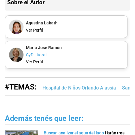
Sobre el Autor
Agustina Labath
Ver Perfil
María José Ramón
CyD Litoral.
Ver Perfil
#TEMAS:
Hospital de Niños Orlando Alassia
Santa
Además tenés que leer:
Buscan analizar el agua del lago
Harán tres