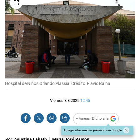
Hospital de Niños Orlando Alassia. Crédito: Flavio Raina
Viernes 8.8.2025
12:45
+ Agregar El Litoral en
Agregar a tus medios preferidos en Google
Por:
Agustina Labath
María José Ramón