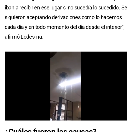
iban a recibir en ese lugar si no sucedía lo sucedido. Se
siguieron aceptando derivaciones como lo hacemos
cada día y en todo momento del día desde el interior”,
afirmó Ledesma.
0
seconds
¿Cuáles fueron las causas?
of