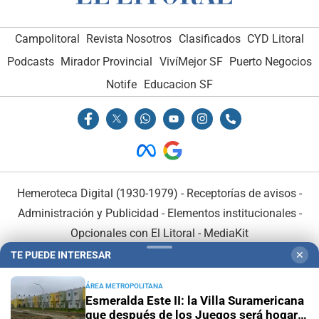
Campolitoral
Revista Nosotros
Clasificados
CYD Litoral
Podcasts
Mirador Provincial
VivíMejor SF
Puerto Negocios
Notife
Educacion SF
Hemeroteca Digital (1930-1979)
-
Receptorías de avisos
-
Administración y Publicidad
-
Elementos institucionales
-
Opcionales con El Litoral
-
MediaKit
TE PUEDE INTERESAR
✕
El Litoral es miembro de:
ÁREA METROPOLITANA
Esmeralda Este II: la Villa Suramericana
que después de los Juegos será hogar