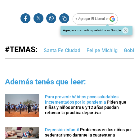
+ Agregar El Litoral en
Agregar a tus medios preferidos en Google
#TEMAS:
Santa Fe Ciudad
Felipe Michlig
Gobier
Además tenés que leer:
Para prevenir hábitos poco saludables
incrementados por la pandemia
Piden que
niñas y niños entre 6 y 12 años puedan
retomar la práctica deportiva
Depresión infantil
Problemas en los niños por
sedentarismo durante la cuarentena