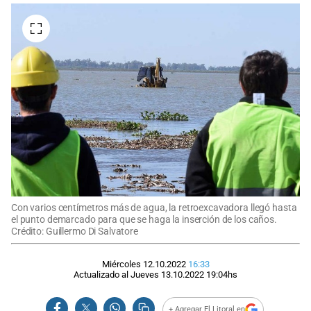
Con varios centímetros más de agua, la retroexcavadora llegó hasta
el punto demarcado para que se haga la inserción de los caños.
Crédito: Guillermo Di Salvatore
Miércoles 12.10.2022
16:33
Actualizado al
Jueves 13.10.2022
19:04
hs
+ Agregar El Litoral en