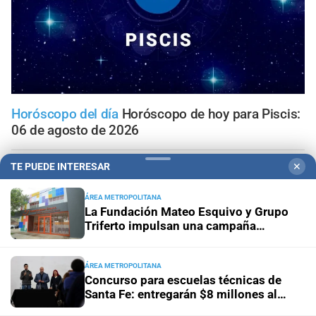
Horóscopo del día
Horóscopo de hoy para Piscis:
06 de agosto de 2026
TE PUEDE INTERESAR
✕
Horóscopo del día
Horóscopo de hoy para Acuario: 06
de agosto de 2026
ÁREA METROPOLITANA
La Fundación Mateo Esquivo y Grupo
Horóscopo del día
Horóscopo de hoy para Capricornio:
Triferto impulsan una campaña
06 de agosto de 2026
solidaria para equipar su nueva ala y
seguir acompañando a niños con
cáncer
ÁREA METROPOLITANA
Horóscopo del día
Horóscopo de hoy para Sagitario: 06
Concurso para escuelas técnicas de
de agosto de 2026
Santa Fe: entregarán $8 millones al
mejor proyecto