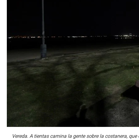
Vereda. A tientas camina la gente sobre la costanera, que