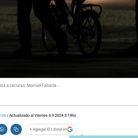
está a oscuras. Manuel Fabatía.
9:08
/
Actualizado al
Viernes 6.9.2024
3:19
hs
+ Agregar El Litoral en