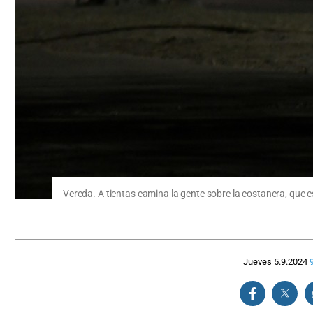
Vereda. A tientas camina la gente sobre la costanera, que 
Jueves 5.9.2024