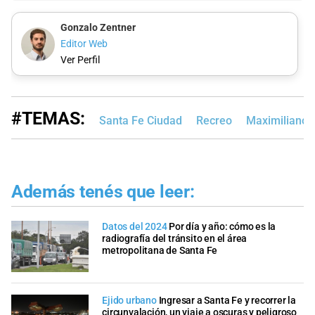
Gonzalo Zentner
Editor Web
Ver Perfil
#TEMAS:
Santa Fe Ciudad
Recreo
Maximiliano P
Además tenés que leer:
Datos del 2024
Por día y año: cómo es la
radiografía del tránsito en el área
metropolitana de Santa Fe
Ejido urbano
Ingresar a Santa Fe y recorrer la
circunvalación, un viaje a oscuras y peligroso