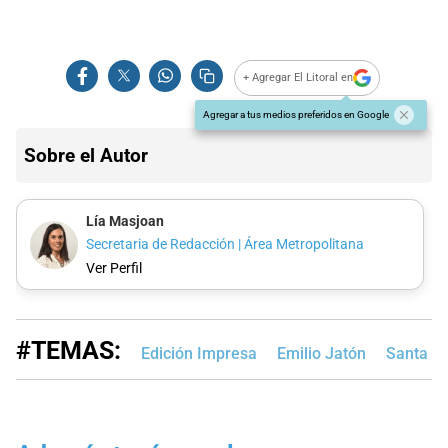
+ Agregar El Litoral en
Agregar a tus medios preferidos en Google
Sobre el Autor
Lía Masjoan
Secretaria de Redacción | Área Metropolitana
Ver Perfil
#TEMAS:
Edición Impresa
Emilio Jatón
Santa F