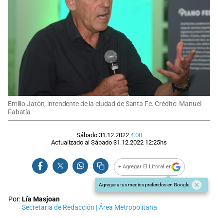
Emilio Jatón, intendente de la ciudad de Santa Fe. Crédito: Manuel
Fabatía
Sábado 31.12.2022
4:00
Actualizado al
Sábado 31.12.2022
12:25
hs
+ Agregar El Litoral en
Agregar a tus medios preferidos en Google
Por:
Lía Masjoan
Secretaria de Redacción | Área Metropolitana