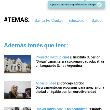
Agregar a tus medios preferidos en Google
#TEMAS:
Santa Fe Ciudad
Educación
Salud
E
Además tenés que leer:
Proyecto institucional
El Instituto Superior
"Brown" capacitará a su comunidad educativa
en Lengua de Señas Argentina
Accesibilidad
El Concejo aprobó
Diversamente, un programa para generar una
ciudad amigable con la neurodiversidad
Conversando con un psicoanalista
¿Cuándo