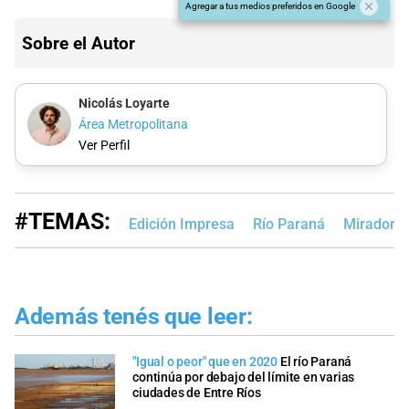
Agregar a tus medios preferidos en Google
Sobre el Autor
Nicolás Loyarte
Área Metropolitana
Ver Perfil
#TEMAS:
Edición Impresa
Río Paraná
Mirador P
Además tenés que leer:
"Igual o peor" que en 2020
El río Paraná
continúa por debajo del límite en varias
ciudades de Entre Ríos