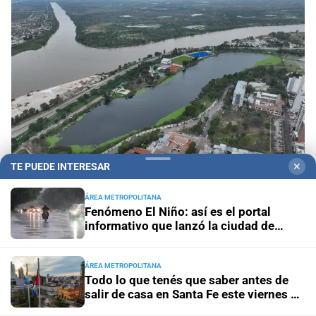
TE PUEDE INTERESAR
✕
ÁREA METROPOLITANA
1
Fenómeno El Niño: así es el portal
Hallaron sin vida al kitesurfista que era buscado desde
informativo que lanzó la ciudad de
el jueves en la Laguna Setúbal
Santa Fe
2
ÁREA METROPOLITANA
En vivo: así cotiza el dólar hoy, viernes 7 de agosto, en
Todo lo que tenés que saber antes de
Argentina
salir de casa en Santa Fe este viernes 7
de agosto