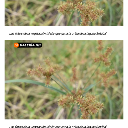
Las fotos de la vegetación isleña que gana la orilla de la laguna Setúbal
Las fotos de la vegetación isleña que gana la orilla de la laguna Setúbal