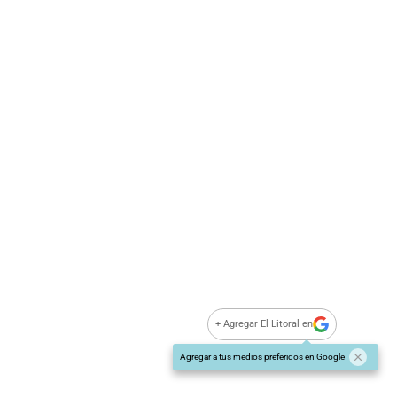
El Concejo, integrado por 17 ediles, se completará con
la banca que ya tiene Barrio 88 en manos de Guillermo
Jerez. Eliana Ramos no logró ampliar la
representación de ese espacio político que debutó en
el Concejo en 2019.
+ Agregar El Litoral en
Agregar a tus medios preferidos en Google
Sobre el Autor