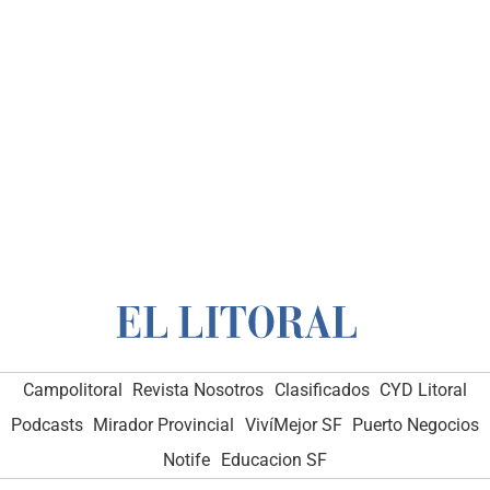
Elecciones 2021
Chuchi Molina: "Solo un
equipo como el de Juntos por el Cambio
puede empezar a cambiar el país y la ciudad"
Campolitoral
Revista Nosotros
Clasificados
CYD Litoral
Podcasts
Mirador Provincial
VivíMejor SF
Puerto Negocios
Notife
Educacion SF