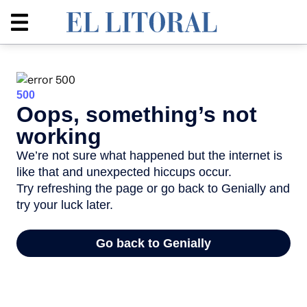
ÁREA METROPOLITANA
Concejo Santa Fe
Juntos por el Cambio fue el más
votado y entran Perman y
Piedrabuena
La lista de Adriana Molina conserva las 3 bancas que
puso en juego. La del intendente Emilio Jatón perdió
una, pero retiene la mayoría. Mala elección del Frente
de Todos, que solo ingresó un concejal. Dos outsiders,
las sorpresas.