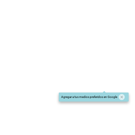
Mauricio Garín
+ Agregar El Litoral en
Agregar a tus medios preferidos en Google
Por:
Lía Masjoan
Secretaria de Redacción | Área Metropolitana
3, 2, 1, 1, 1. Así terminó la carrera para renovar 8