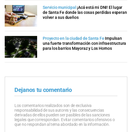
Servicio municipal
¡Acá está mi DNI! El lugar
de Santa Fe donde las cosas perdidas esperan
volver a sus dueños
Proyecto en la ciudad de Santa Fe
Impulsan
una fuerte transformación con infraestructura
para los barrios Mayoraz y Los Hornos
Dejanos tu comentario
Los comentarios realizados son de exclusiva
responsabilidad de sus autores y las consecuencias
derivadas de ellos pueden ser pasibles de las sanciones
legales que correspondan. Evitar comentarios ofensivos o
que no respondan al tema abordado en la información.