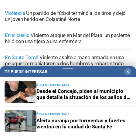
Violencia
Un partido de fútbol terminó a los tiros y dejó
un joven herido en Colastiné Norte
En el cuello
Violento ataque en Mar del Plata: un paciente
hirió con una tijera a una enfermera
En Santo Tomé
Violento asalto a mano armada en una
peluquería: maniataron a dos hombres y robaron todo
TE PUEDE INTERESAR
✕
Tercer grado
Córdoba: un nene llevó un arma de fuego al
colegio y activaron un operativo de seguridad
ÁREA METROPOLITANA
Desde el Concejo, piden al municipio
que detalle la situación de los asilos de
ancianos en Santa Fe
ÁREA METROPOLITANA
Alerta naranja por tormentas y fuertes
+
Información General
vientos en la ciudad de Santa Fe