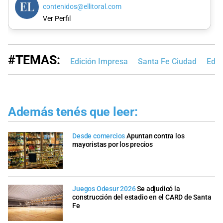
contenidos@ellitoral.com
Ver Perfil
#TEMAS:
Edición Impresa
Santa Fe Ciudad
Educ
Además tenés que leer:
Desde comercios
Apuntan contra los
mayoristas por los precios
Juegos Odesur 2026
Se adjudicó la
construcción del estadio en el CARD de Santa
Fe