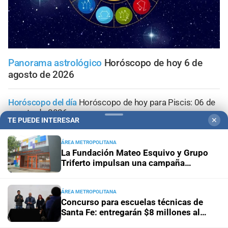
Panorama astrológico
Horóscopo de hoy 6 de
agosto de 2026
Horóscopo del día
Horóscopo de hoy para Piscis: 06 de
agosto de 2026
TE PUEDE INTERESAR
✕
Horóscopo del día
Horóscopo de hoy para Acuario: 06
ÁREA METROPOLITANA
de agosto de 2026
La Fundación Mateo Esquivo y Grupo
Triferto impulsan una campaña
solidaria para equipar su nueva ala y
Horóscopo del día
Horóscopo de hoy para Capricornio:
seguir acompañando a niños con
06 de agosto de 2026
cáncer
ÁREA METROPOLITANA
Concurso para escuelas técnicas de
Santa Fe: entregarán $8 millones al
Horóscopo del día
Horóscopo de hoy para Sagitario: 06
mejor proyecto
de agosto de 2026