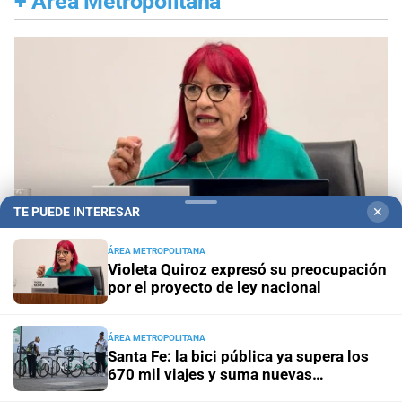
+
Área Metropolitana
TE PUEDE INTERESAR
✕
ÁREA METROPOLITANA
Violeta Quiroz expresó su preocupación
por el proyecto de ley nacional
Ciudad de Santa Fe
Violeta Quiroz expresó su
preocupación por el proyecto de ley nacional
ÁREA METROPOLITANA
Santa Fe: la bici pública ya supera los
670 mil viajes y suma nuevas
Movilidad sustentable
Santa Fe: la bici pública ya supera
estaciones
los 670 mil viajes y suma nuevas estaciones