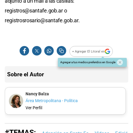
adjunto a un mail a las casillas:
registros@santafe.gob.ar
o
registrosrosario@santafe.gob.ar
.
+ Agregar El Litoral en
Agregar a tus medios preferidos en Google
Sobre el Autor
Nancy Balza
Área Metropolitana - Política
Ver Perfil
#TEMAS: