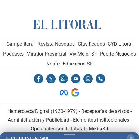
Campolitoral
Revista Nosotros
Clasificados
CYD Litoral
Podcasts
Mirador Provincial
VivíMejor SF
Puerto Negocios
Notife
Educacion SF
Hemeroteca Digital (1930-1979)
-
Receptorías de avisos
-
Administración y Publicidad
-
Elementos institucionales
-
Opcionales con El Litoral
-
MediaKit
TE PUEDE INTERESAR
✕