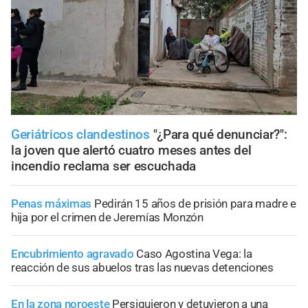
Geriátricos clandestinos
"¿Para qué denunciar?":
la joven que alertó cuatro meses antes del
incendio reclama ser escuchada
Penas máximas
Pedirán 15 años de prisión para madre e
hija por el crimen de Jeremías Monzón
Encubrimiento agravado
Caso Agostina Vega: la
reacción de sus abuelos tras las nuevas detenciones
En la zona noroeste
Persiguieron y detuvieron a una