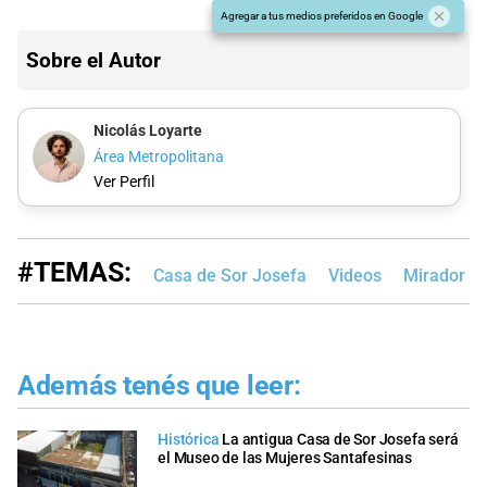
Agregar a tus medios preferidos en Google
Sobre el Autor
Nicolás Loyarte
Área Metropolitana
Ver Perfil
#TEMAS:
Casa de Sor Josefa
Videos
Mirador Pr
Además tenés que leer:
Histórica
La antigua Casa de Sor Josefa será
el Museo de las Mujeres Santafesinas