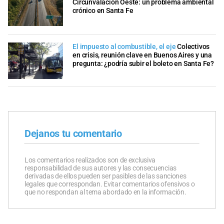
Circunvalación Oeste: un problema ambiental
crónico en Santa Fe
El impuesto al combustible, el eje
Colectivos
en crisis, reunión clave en Buenos Aires y una
pregunta: ¿podría subir el boleto en Santa Fe?
Dejanos tu comentario
Los comentarios realizados son de exclusiva
responsabilidad de sus autores y las consecuencias
derivadas de ellos pueden ser pasibles de las sanciones
legales que correspondan. Evitar comentarios ofensivos o
que no respondan al tema abordado en la información.