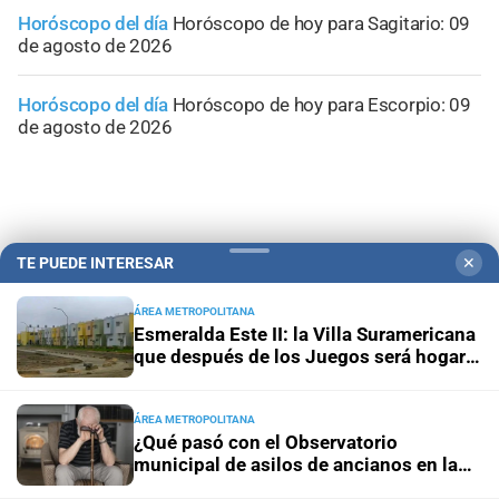
Horóscopo del día
Horóscopo de hoy para Sagitario: 09
de agosto de 2026
Horóscopo del día
Horóscopo de hoy para Escorpio: 09
de agosto de 2026
TE PUEDE INTERESAR
✕
ÁREA METROPOLITANA
Esmeralda Este II: la Villa Suramericana
que después de los Juegos será hogar
de 346 familias
ÁREA METROPOLITANA
¿Qué pasó con el Observatorio
Campolitoral
Revista Nosotros
Clasificados
CYD Litoral
municipal de asilos de ancianos en la
Podcasts
Mirador Provincial
VivíMejor SF
Puerto Negocios
ciudad de Santa Fe?