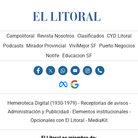
Campolitoral
Revista Nosotros
Clasificados
CYD Litoral
Podcasts
Mirador Provincial
VivíMejor SF
Puerto Negocios
Notife
Educacion SF
Hemeroteca Digital (1930-1979)
-
Receptorías de avisos
-
Administración y Publicidad
-
Elementos institucionales
-
Opcionales con El Litoral
-
MediaKit
El Litoral es miembro de: