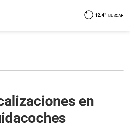
12.4°
BUSCAR
calizaciones en
cuidacoches