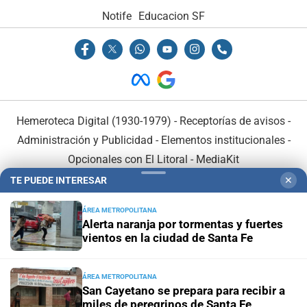
Notife
Educacion SF
Hemeroteca Digital (1930-1979)
-
Receptorías de avisos
-
Administración y Publicidad
-
Elementos institucionales
-
Opcionales con El Litoral
-
MediaKit
TE PUEDE INTERESAR
✕
El Litoral es miembro de:
ÁREA METROPOLITANA
Alerta naranja por tormentas y fuertes
vientos en la ciudad de Santa Fe
ÁREA METROPOLITANA
En Asociación con:
San Cayetano se prepara para recibir a
miles de peregrinos de Santa Fe