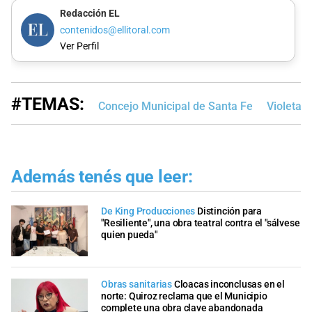
Redacción EL
contenidos@ellitoral.com
Ver Perfil
#TEMAS:
Concejo Municipal de Santa Fe
Violeta Q
Además tenés que leer:
De King Producciones
Distinción para
"Resiliente", una obra teatral contra el "sálvese
quien pueda"
Obras sanitarias
Cloacas inconclusas en el
norte: Quiroz reclama que el Municipio
complete una obra clave abandonada