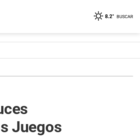
8.2°
BUSCAR
uces
los Juegos