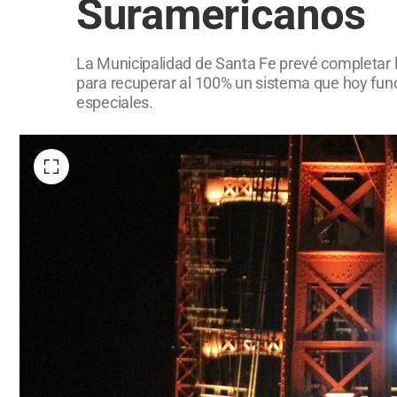
Suramericanos
La Municipalidad de Santa Fe prevé completar los
para recuperar al 100% un sistema que hoy func
especiales.