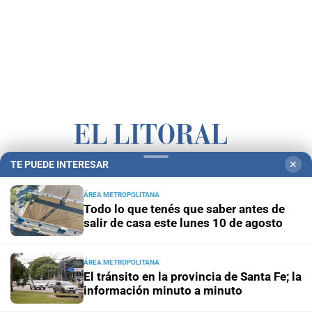
TE PUEDE INTERESAR
✕
Campolitoral
Revista Nosotros
Clasificados
CYD Litoral
ÁREA METROPOLITANA
Podcasts
Mirador Provincial
VivíMejor SF
Puerto Negocios
Todo lo que tenés que saber antes de
Notife
Educacion SF
salir de casa este lunes 10 de agosto
ÁREA METROPOLITANA
El tránsito en la provincia de Santa Fe; la
información minuto a minuto