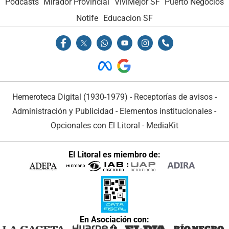
Podcasts
Mirador Provincial
VivíMejor SF
Puerto Negocios
Notife
Educacion SF
Hemeroteca Digital (1930-1979)
-
Receptorías de avisos
-
Administración y Publicidad
-
Elementos institucionales
-
Opcionales con El Litoral
-
MediaKit
El Litoral es miembro de:
En Asociación con: