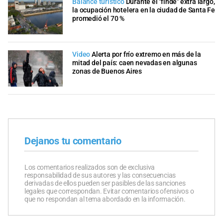
Balance turístico
Durante el "finde" extra largo,
la ocupación hotelera en la ciudad de Santa Fe
promedió el 70 %
Video
Alerta por frío extremo en más de la
mitad del país: caen nevadas en algunas
zonas de Buenos Aires
Dejanos tu comentario
Los comentarios realizados son de exclusiva
responsabilidad de sus autores y las consecuencias
derivadas de ellos pueden ser pasibles de las sanciones
legales que correspondan. Evitar comentarios ofensivos o
que no respondan al tema abordado en la información.