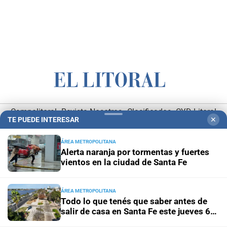
Campolitoral
Revista Nosotros
Clasificados
CYD Litoral
TE PUEDE INTERESAR
✕
Podcasts
Mirador Provincial
VivíMejor SF
Puerto Negocios
ÁREA METROPOLITANA
Notife
Educacion SF
Alerta naranja por tormentas y fuertes
vientos en la ciudad de Santa Fe
ÁREA METROPOLITANA
Todo lo que tenés que saber antes de
salir de casa en Santa Fe este jueves 6
de agosto
Hemeroteca Digital (1930-1979)
-
Receptorías de avisos
-