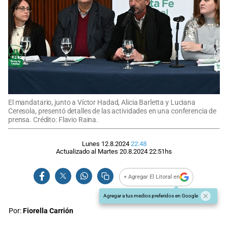
El mandatario, junto a Víctor Hadad, Alicia Barletta y Luciana
Ceresola, presentó detalles de las actividades en una conferencia de
prensa. Crédito: Flavio Raina.
Lunes 12.8.2024
22:48
Actualizado al
Martes 20.8.2024
22:51
hs
+ Agregar El Litoral en
Agregar a tus medios preferidos en Google
Por:
Fiorella Carrión