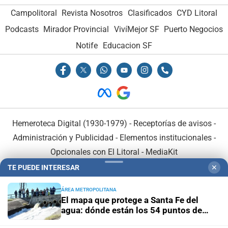
Campolitoral
Revista Nosotros
Clasificados
CYD Litoral
Podcasts
Mirador Provincial
VivíMejor SF
Puerto Negocios
Notife
Educacion SF
Hemeroteca Digital (1930-1979)
-
Receptorías de avisos
-
Administración y Publicidad
-
Elementos institucionales
-
Opcionales con El Litoral
-
MediaKit
TE PUEDE INTERESAR
✕
El Litoral es miembro de:
ÁREA METROPOLITANA
El mapa que protege a Santa Fe del
agua: dónde están los 54 puntos de
bombeo