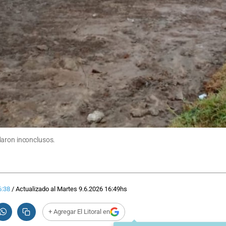
daron inconclusos.
6:38
/
Actualizado al
Martes 9.6.2026
16:49
hs
+ Agregar El Litoral en