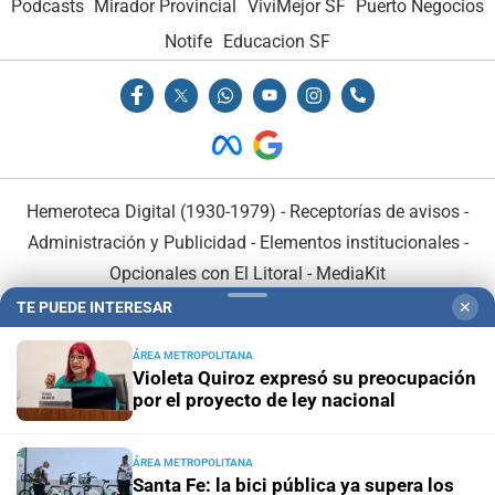
Podcasts
Mirador Provincial
VivíMejor SF
Puerto Negocios
Notife
Educacion SF
Hemeroteca Digital (1930-1979)
-
Receptorías de avisos
-
Administración y Publicidad
-
Elementos institucionales
-
Opcionales con El Litoral
-
MediaKit
TE PUEDE INTERESAR
✕
El Litoral es miembro de:
ÁREA METROPOLITANA
Violeta Quiroz expresó su preocupación
por el proyecto de ley nacional
ÁREA METROPOLITANA
En Asociación con:
Santa Fe: la bici pública ya supera los