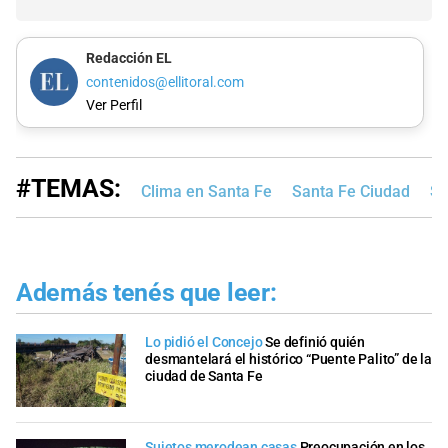
Redacción EL
contenidos@ellitoral.com
Ver Perfil
#TEMAS:
Clima en Santa Fe
Santa Fe Ciudad
Se
Además tenés que leer:
Lo pidió el Concejo
Se definió quién
desmantelará el histórico “Puente Palito” de la
ciudad de Santa Fe
Sujetos merodean casas
Preocupación en los