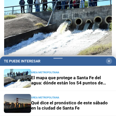
TE PUEDE INTERESAR
✕
Ante el fenómeno de El Niño
El mapa que protege
a Santa Fe del agua: dónde están los 54 puntos
ÁREA METROPOLITANA
de bombeo
El mapa que protege a Santa Fe del
agua: dónde están los 54 puntos de
bombeo
Clima
Qué dice el pronóstico de este sábado en la ciudad
de Santa Fe
ÁREA METROPOLITANA
Qué dice el pronóstico de este sábado
Gestión de Riesgo
Fenómeno El Niño: así es el portal
en la ciudad de Santa Fe
informativo que lanzó la ciudad de Santa Fe