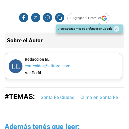
+ Agregar El Litoral en
Agregar a tus medios preferidos en Google
Sobre el Autor
Redacción EL
contenidos@ellitoral.com
Ver Perfil
#TEMAS:
Santa Fe Ciudad
Clima en Santa Fe
Se
Además tenés que leer: